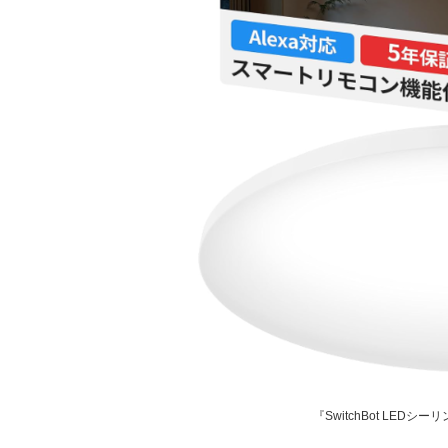
『SwitchBot LED