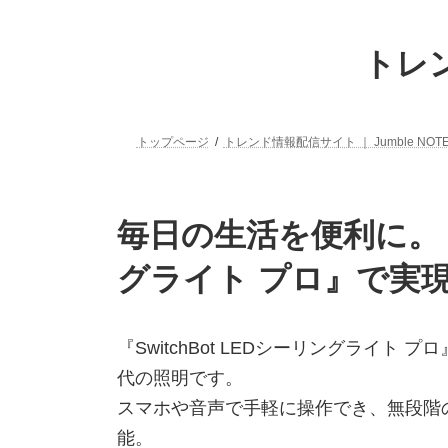
コ
ナ
ン
ビ
トレン
テ
ゲ
ン
ー
ツ
シ
へ
ョ
トップページ
トレンド情報配信サイト ｜ Jumble NOT
ス
ン
キ
に
ッ
移
プ
動
毎日の生活を便利に。『S
グライト プロ』で実
『SwitchBot LEDシーリングライト プ
代の照明です。
スマホや音声で手軽に操作でき、無段階
能。