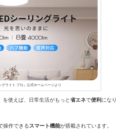
シーリングライト プロ』公式ホームページより
 プロ』を使えば、日常生活がもっと
省エネ
で
便利
になり
で操作できる
スマート機能
が搭載されています。