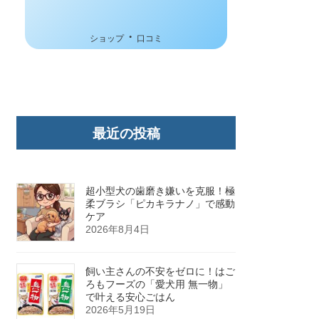
・
ショップ
口コミ
最近の投稿
超小型犬の歯磨き嫌いを克服！極
柔ブラシ「ピカキラナノ」で感動
ケア
2026年8月4日
飼い主さんの不安をゼロに！はご
ろもフーズの「愛犬用 無一物」
で叶える安心ごはん
2026年5月19日