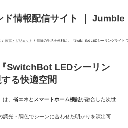
ド情報配信サイト ｜ Jumble 
E
家電・ガジェット
毎日の生活を便利に。『SwitchBot LEDシーリングライ
witchBot LEDシーリン
現する快適空間
ロ』は、
省エネ
と
スマートホーム機能
が融合した次世
の調光・調色でシーンに合わせた明かりを演出可