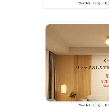
『SwitchBot LED
『SwitchBot LED