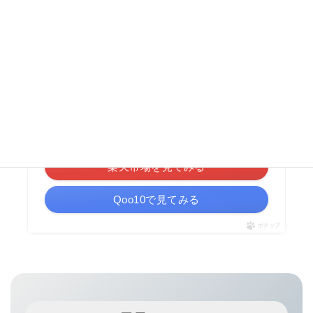
山崎実業 マグネット 風呂イス ブラック
約W33×D26.5×H25.5cm(座面:約H25cm) タワーシリーズ
¥4,620
（2025/05/12 13:21時点 | Amazon調べ）
Amazonを見てみる
楽天市場を見てみる
Qoo10で見てみる
ポチップ