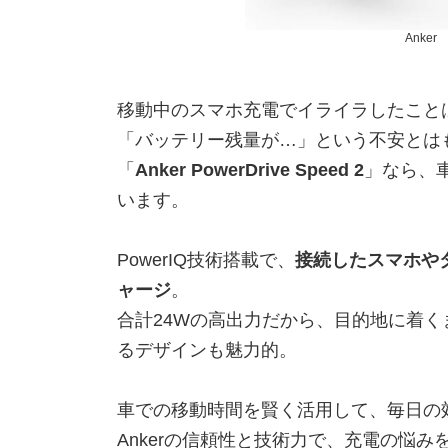
Anke
移動中のスマホ充電でイライラしたこと
「バッテリー残量が…」という不安とは
「
Anker PowerDrive Speed 2
」なら、
います。
PowerIQ技術搭載で、
接続したスマホや
ャージ
。
合計24Wの高出力だから、目的地に着
るデザインも魅力的。
車での移動時間を賢く活用して、毎日の
Ankerの信頼性と技術力で、充電の悩