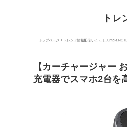
コ
ナ
ン
ビ
トレン
テ
ゲ
ン
ー
ツ
シ
へ
ョ
トップページ
トレンド情報配信サイト ｜ Jumble NOT
ス
ン
キ
に
ッ
移
プ
動
【カーチャージャー お
充電器でスマホ2台を