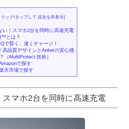
クリック/タップして 目次を非表示
]
ない！スマホ2台を同時に高速充電
rIQ™とは？
erIQで賢く、速くチャージ！
高品質デザインとAnkerの安心感
ultiProtect 技術）
mazonで探す
を楽天市場で探す
！スマホ2台を同時に高速充電