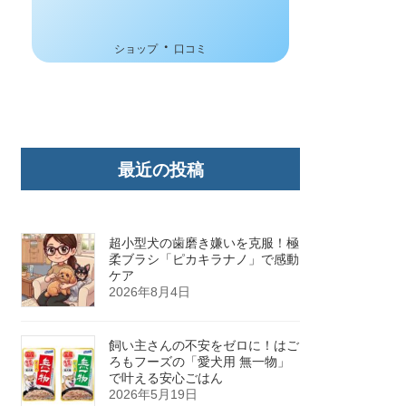
・
ショップ
口コミ
最近の投稿
超小型犬の歯磨き嫌いを克服！極
柔ブラシ「ピカキラナノ」で感動
ケア
2026年8月4日
飼い主さんの不安をゼロに！はご
ろもフーズの「愛犬用 無一物」
で叶える安心ごはん
2026年5月19日